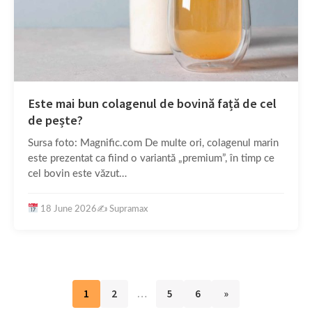
Este mai bun colagenul de bovină față de cel
de pește?
Sursa foto: Magnific.com De multe ori, colagenul marin
este prezentat ca fiind o variantă „premium”, în timp ce
cel bovin este văzut…
18 June 2026
✍️
Supramax
1
2
…
5
6
»