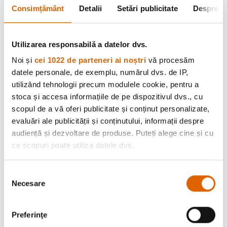
Consimțământ
Detalii
Setări publicitate
Despre
13 July 2026
✍️
Supramax
Utilizarea responsabilă a datelor dvs.
Noi și
cei 1022 de parteneri ai noștri
vă procesăm
datele personale, de exemplu, numărul dvs. de IP,
utilizând tehnologii precum modulele cookie, pentru a
stoca și accesa informațiile de pe dispozitivul dvs., cu
scopul de a vă oferi publicitate și conținut personalizate,
evaluări ale publicității și conținutului, informații despre
audiență și dezvoltare de produse. Puteți alege cine și cu
ce scopuri poate utiliza datele dvs.
Dacă ne permiteți, am dori, de asemenea:
Selecția
Necesare
Să colectăm informațiile cu privire la locația dvs.
consimțământului
Ce alimente contribuie la sănătatea
geografică cu o exactitate de până la câțiva metri
articulațiilor?
Să vă identificăm dispozitivul scanândul-l în mod
Preferinţe
activ după caracteristici specifice (amprentare)
Sursa foto: Magnific.com Sănătatea articulațiilor tale