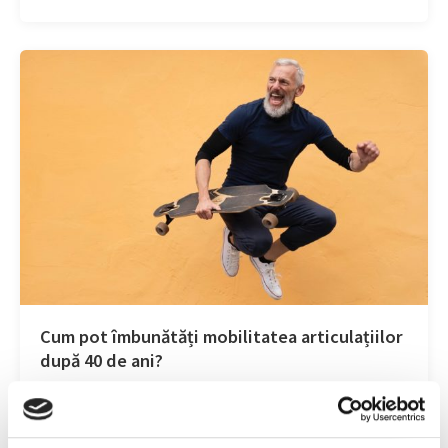
Cum pot îmbunătăți mobilitatea articulațiilor
după 40 de ani?
Sursa foto: Magnific.com Trecerea de 40 de ani vine cu
schimbări pe care le simțim în tot corpul, iar articulațiile
nu fac…